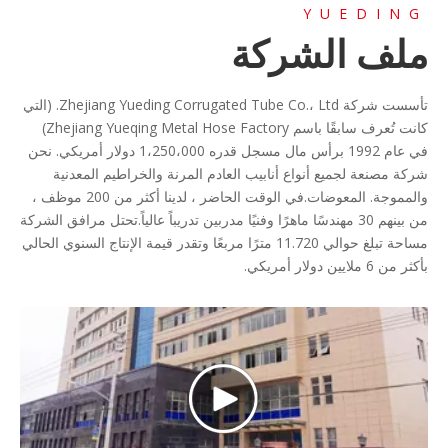
YUEDING
ملف الشركة
تأسست شركة Zhejiang Yueding Corrugated Tube Co.، Ltd. (التي
كانت تُعرف سابقًا باسم Zhejiang Yueqing Metal Hose Factory)
في عام 1992 برأس مال مسجل قدره 1،250،000 دولار أمريكي. نحن
شركة مصنعة لجميع أنواع أنابيب العادم المرنة والخراطيم المعدنية
والمموجة. المعوضات.في الوقت الحاضر ، لدينا أكثر من 200 موظف ،
من بينهم 30 مهندسًا ماهرًا وفنيًا مدربين تدريباً عالياً.تحتل مرافق الشركة
مساحة تبلغ حوالي 11.720 مترًا مربعًا وتقدر قيمة الإنتاج السنوي الحالي
بأكثر من 6 ملايين دولار أمريكي.