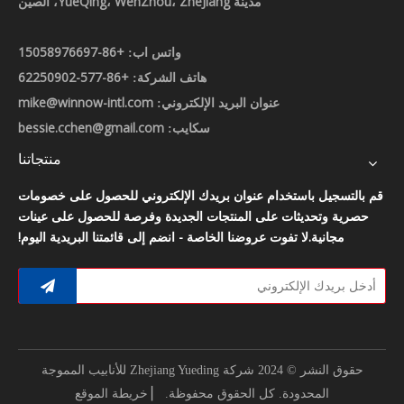
مدينة YueQing، WenZhou، ZheJiang، الصين
+86-15058976697
واتس اب:
+86-577-62250902
هاتف الشركة:
mike@winnow-intl.com
عنوان البريد الإلكتروني:
bessie.cchen@gmail.com
سكايب:
منتجاتنا
قم بالتسجيل باستخدام عنوان بريدك الإلكتروني للحصول على خصومات
حصرية وتحديثات على المنتجات الجديدة وفرصة للحصول على عينات
مجانية.لا تفوت عروضنا الخاصة - انضم إلى قائمتنا البريدية اليوم!
حقوق النشر © 2024 شركة Zhejiang Yueding للأنابيب المموجة
▏
خريطة الموقع
المحدودة.
كل الحقوق محفوظة.