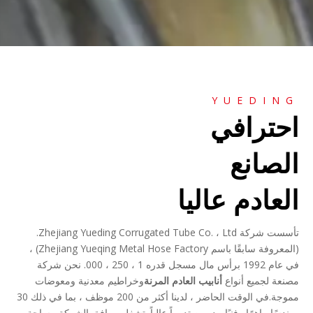
YUEDING
احترافي
الصانع
العادم عاليا
تأسست شركة Zhejiang Yueding Corrugated Tube Co. ، Ltd.
(المعروفة سابقًا باسم Zhejiang Yueqing Metal Hose Factory) ،
في عام 1992 برأس مال مسجل قدره 1 ، 250 ، 000. نحن شركة
مصنعة لجميع أنواع
أنابيب العادم المرنة
وخراطيم معدنية ومعوضات
مموجة.في الوقت الحاضر ، لدينا أكثر من 200 موظف ، بما في ذلك 30
مهندسًا ماهرًا وفنيًا مدربين تدريباً عالياً. تشغل مرافق الشركة مساحة