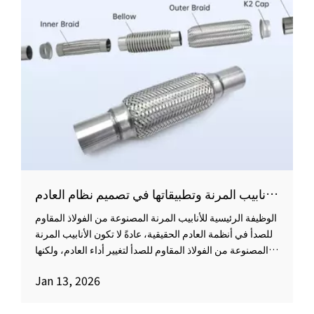
ما هو الفولاذ المقاوم للصدأ الأنابيب المرنة وتطبيقاتها في تصميم نظام العادم
الوظيفة الرئيسية للأنابيب المرنة المصنوعة من الفولاذ المقاوم
للصدأ في أنظمة العادم الحقيقية، عادةً لا تكون الأنابيب المرنة
المصنوعة من الفولاذ المقاوم للصدأ لتغيير أداء العادم، ولكنها
تستخدم للتعامل مع مشكلة موجودة منذ فترة طويلة ولكن غالبًا
Jan 13, 2026
ما يتم تجاهلها، وهي الحركة النسبية الحتمية بين المحرك
وأنبوب العادم.