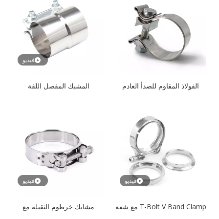
فيديو
الفولاذ المقاوم للصدأ العادم
المشبك المفصل اللفة
الفرقة ختم المشبك
فيديو
فيديو
T-Bolt V Band Clamp مع شفة
مشابك خرطوم الثقيلة مع
الترباس أو رمح جوفاء