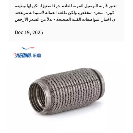
تعتبر قارنة التوصيل المرنة للعادم جزءًا صغيرًا، لكن لها وظيفة
كبيرة. سعره منخفض، ولكن تكلفة العمالة لاستبداله مرتفعة.
إن اختيار المواصفات الفنية الصحيحة - بدلاً من السعر الأرخص
- يمنع الإصلاحات المتكررة ووقت التوقف الإضافي. عندما
Dec 19, 2025
تتعامل مع الاختيار كقرار فني، فإنك تضمن سلامة نظام العادم
بأكمله على المدى الطويل.