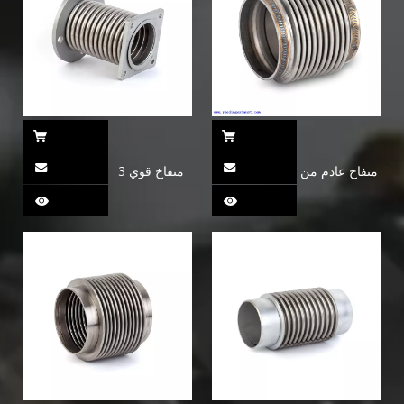
منفاخ عادم من
منفاخ قوي 3
الفولاذ المقاوم
للصدأ (بطانة
ناعمة) FLEX
JOINT