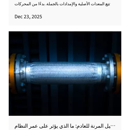
تصنيع المعدات الأصلية والإمدادات بالجملة. بدءًا من المحركات
الصغيرة ذات القسم الأمامي وحتى المركبات الطويلة ذات
Dec 23, 2025
القسم الأوسط، تضمن هذه الأحجام القياسية استقرار التثبيت،
وامتصاص الاهتزازات، والأداء المتسق للصيانة والإمداد على
نطاق واسع.
دليل اختيار قارنة التوصيل المرنة للعادم: ما الذي يؤثر على عمر النظام