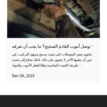
كيفية اختيار موصل أنبوب العادم الصحيح؟ ما يجب أن تعرفه
تحتوي بعض الموصلات على تثبيت مدمج وسهل التركيب، في
حين أن بعضها الآخر لا يحتوي على ذلك، لذلك تحتاج إلى تحديد
طريقة التثبيت المناسبة وفقًا لقطر الأنبوب والمواد
والاستخدام، على سبيل المثال المشابك أو اللحام. يمكن أن
Dec 09, 2025
يؤدي التثبيت الخاطئ إلى ارتخاء الأنبوب أو تسربه أو حدوث
ضوضاء، مما يجعل الصيانة أكثر صعوبة.