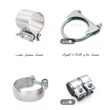
فيديو
مشبك عادم U-Bolt الفولاذ
مشبك مفصل بعقب
المقاوم للصدأ
فيديو