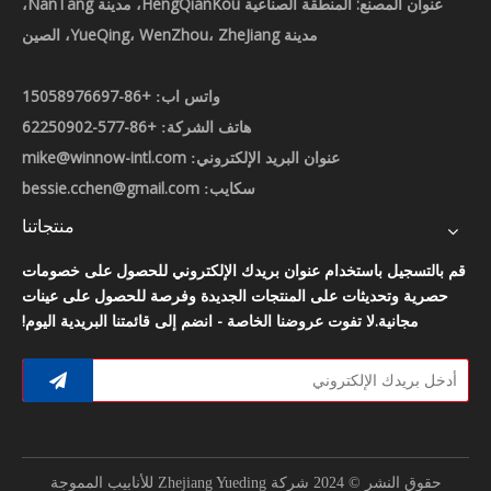
عنوان المصنع: المنطقة الصناعية HengQianKou، مدينة NanTang،
مدينة YueQing، WenZhou، ZheJiang، الصين
+86-15058976697
واتس اب:
+86-577-62250902
هاتف الشركة:
mike@winnow-intl.com
عنوان البريد الإلكتروني:
bessie.cchen@gmail.com
سكايب:
منتجاتنا
قم بالتسجيل باستخدام عنوان بريدك الإلكتروني للحصول على خصومات
حصرية وتحديثات على المنتجات الجديدة وفرصة للحصول على عينات
مجانية.لا تفوت عروضنا الخاصة - انضم إلى قائمتنا البريدية اليوم!
حقوق النشر © 2024 شركة Zhejiang Yueding للأنابيب المموجة