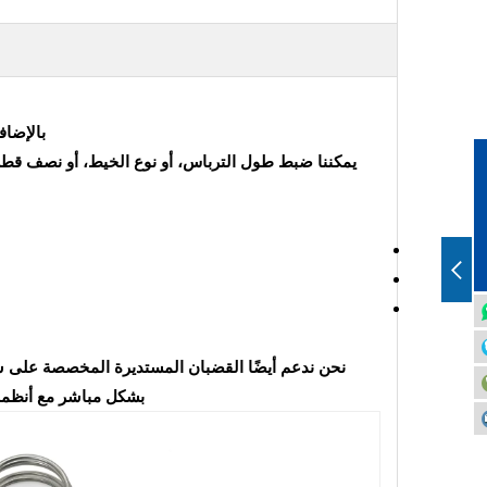
بالإضافة إلى الأحجام ا
بشكل مباشر مع أنظمة الجودة ISO 9001 وIATF 16949، ومدققة بواسطة TÜV ومعتمدة من BSCI، تتوافق من