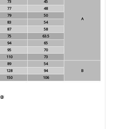
73
45
77
48
79
50
A
83
54
87
58
75
63.5
94
65
95
70
110
73
89
54
128
94
B
150
106
② 