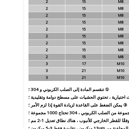
2
15
M8
2
15
M8
2
15
M8
2
15
M8
2
15
M8
2
15
M8
2
15
M8
2
15
M8
2
15
M8
3
17
M10
3
21
M10
3
21
M10
① تنقسم المادة إلى الصلب الكربوني و 304 ؛
ت اختيارية ، تحتوي الحشيات على مسطح دوامة وتقليدية ؛
③ يمكن الضغط على القاعدة لزيادة القوة إذا لزم الأمر ؛
 للقطر الخارجي للأنبوب ، هناك نطاق تعديل 1-2 مم ؛