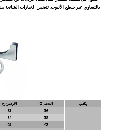
يكتب
الحجم Ø
الارتفاع ح
63
36
64
38
65
42