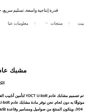
قدرة إنتاجية واسعة، تسليم سريع، 
بيت
منتجات
معلومات عنا
مشبك عادم U-Bolt الفولاذ المقا
الك
تم تصميم مشابك عادم olt
304، ويتكون المنتج من صواميل ومسامير وقاعدة ثلا