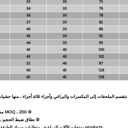
33
30
73
34
30
76
36
30
78
37
30
82
40
30
86
43
30
92
44
30
93
43
40
100
43
40
102
32
40
87
60
45
128
65
45
138
تنقسم الملحقات إلى المكسرات والبراغي وأجزاء ثلاثة أجزاء ، منها حشيا
④ MOQ ، 200 مجموعة من الصلب الكربوني ، 304 تحتاج 1000 مجموعة ؛
⑤ نطاق ضبط الحجم: وفقًا
products منتجات الآلات الزراعية ، متطلبات سمك الطبقة المجلفنة من 13μm ميكرون ، تقليدية فقط 3-5 ميكرون ؛