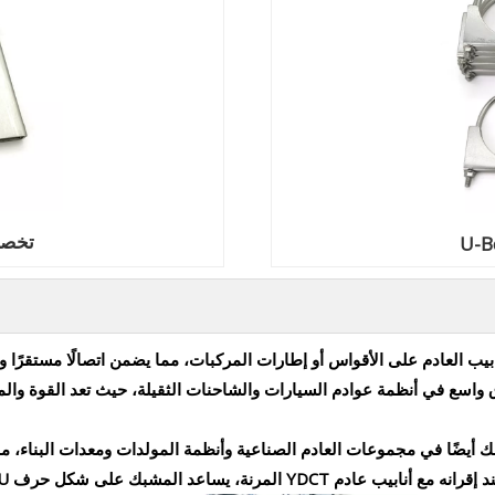
تخصيص U-بولت
شكل أساسي لتأمين أنابيب العادم على الأقواس أو إطارات المركبات، مما يضمن اتصالً
اق واسع في أنظمة عوادم السيارات والشاحنات الثقيلة، حيث تعد القوة والم
 أيضًا في مجموعات العادم الصناعية وأنظمة المولدات ومعدات البناء، مما يو
نه مع أنابيب عادم YDCT المرنة، يساعد المشبك على شكل حرف U على تقليل ضغط الاهتزاز وإطالة عمر خدمة هيكل العادم.