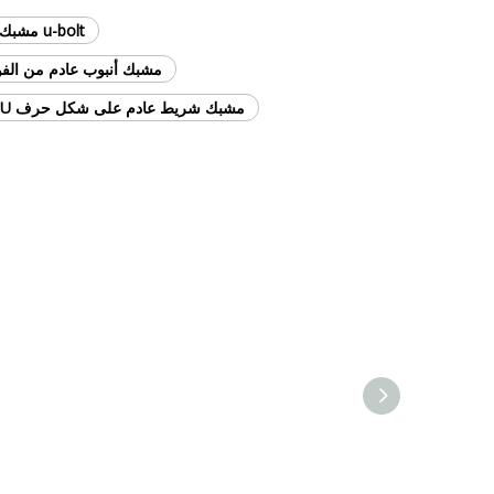
u-bolt مشبك أنابيب العادم الطلب بالجملة
مشبك أنبوب عادم من الفولاذ
مشبك شريط عادم على شكل حرف U بحجم مخصص