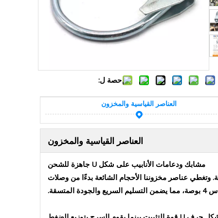
حصة ل:
العناصر القياسية والمخزون
العناصر القياسية والمخزون
مشابك ودعامات الأنابيب على شكل U جاهزة للشحن
لأنابيب والتجمعات الصناعية. وتغطي عناصر مخزوننا الأحجام الشائعة بدءًا من وصلات
يتكون كل مشبك مسمار على شكل حرف U من مسمار على شكل حرف U، ولوحة سرج، وصواميل سداسية. يوفر المسمار على شكل حرف U قوة التثبيت بينما يقوم السرج بتوزيع الضغط