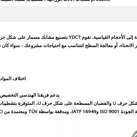
لقياسية، تقوم YDCT بتصنيع مشابك مسمار على شكل حرف U مخصصة وفقًا للرسومات أو المواصفات الخاصة بك.
اختلاف المواد 
يدعم فريقنا الهندسي التخصيص 
نحن ندعم أيضًا القضبان المستديرة المخصصة ع
تجاتنا أيضًا مع معايير CE وRoHS وREACH.