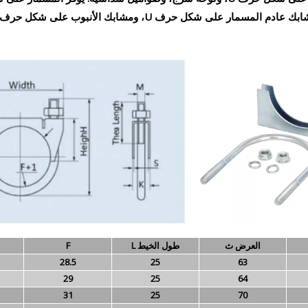
العرض ث
طول الخيط L
F
28.5
25
63
29
25
64
31
25
70