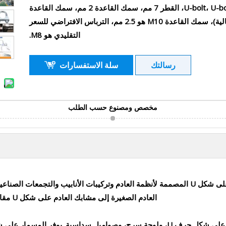
مختلفة، وسمك القاعدة مختلف. M8 أو 5/16 بوصة U-bolt، U-bolt، القطر 7 مم، سمك القاعدة 2 مم، سمك القاعدة
3/8-16 هو 2.75 مم (عموما في سوق أمريكا الشمالية)، سمك القاعدة M10 هو 2.5 مم، الترباس الافتراضي للسعر
التقليدي هو M8.
رسالتك
سلة الاستفسارات
مخصص ومصنوع حسب الطلب
تقدم YDCT مجموعة واسعة من المشابك القياسية على شكل U المصممة لأنظمة العادم وتركيبات ا
العادم الصغيرة إلى مشابك العادم على شكل U مقاس 4 بوصة، مما يضمن التسليم السريع والجودة المتسقة.