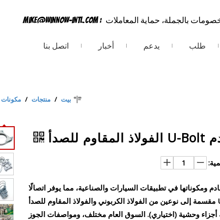
خصومات بالجملة، حماية المعاملات
:
mike@winnow-intl.com
طلب
يدعم
أخبار
اتصل بنا
بيت
/
منتجات
/
مكونات ا
وم للصدأ
مية:
YDCT U-b لتأمين أنابيب العادم ومكوناتها في تطبيقات السيارات والصناعية، مما يوفر اتصالًا
موثوقًا به دون لحام. نحن نوفر مادة مشابك عادم U-bolt مقسمة إلى نوعين من الفولاذ الكربوني والفولاذ المقاوم للصدأ
ثة أجزاء وحشية (اختياري). السوق العام مختلف، ومواصفات الجوز