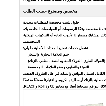
مخصص ومصنوع حسب الطلب
حلول تثبيت مخصصة لمتطلبات محددة
يمكننا ضبط طول الترباس، أو نوع الخيط، أو نصف قطر الانحناء، أو معالجة السطح لتتناسب مع احتياجات مشروعك - سواء كان ذلك لمشابك مسمار U لأنبوب العادم أو التركيبات الهيكلية
المتخصصة.
تشمل خدمات تصنيع المعدات الأصلية ما يلي:
ختم العلامة التجارية والشعار
(الفولاذ الطري، الفولاذ المقاوم للصدأ، مطلي بالزنك)
التعبئة والتغليف ووضع العلامات المخصصة
الكامل لضمان التوافق والمتانة في ظل الظروف الصعبة.
لى شكل حرف U والقضبان المسطحة على شكل حرف U، المتوفرة بتشطيبات مطلية بالزنك أو مطلية بالكروم. وباعتبارنا مصنعًا معتمدًا