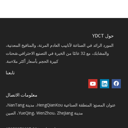
حول YDCT
المورد الرائد في الصناعة لأنابيب العادم المرنة، والمنافيخ المعدنية،
والمشابك، مع 32 عامًا من الخبرة في التصنيع الاحترافي.شحنات
كبيرة الحجم بأسعار أكثر ملاءمة.
تابعنا
معلومات الاتصال
عنوان المصنع: المنطقة الصناعية HengQianKou، مدينة NanTang،
مدينة YueQing، WenZhou، ZheJiang، الصين