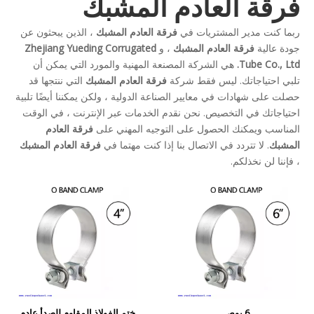
فرقة العادم المشبك
ربما كنت مدير المشتريات في
فرقة العادم المشبك
، الذين يبحثون عن
جودة عالية
فرقة العادم المشبك
، و
Zhejiang Yueding Corrugated
Tube Co., Ltd.
هي الشركة المصنعة المهنية والمورد التي يمكن أن
تلبي احتياجاتك. ليس فقط شركة
فرقة العادم المشبك
التي ننتجها قد
حصلت على شهادات في معايير الصناعة الدولية ، ولكن يمكننا أيضًا تلبية
احتياجاتك في التخصيص. نحن نقدم الخدمات عبر الإنترنت ، في الوقت
المناسب ويمكنك الحصول على التوجيه المهني على
فرقة العادم
المشبك
. لا تتردد في الاتصال بنا إذا كنت مهتما في
فرقة العادم المشبك
، فإننا لن نخذلكم.
6 بوص
ختم الفولاذ المقاوم للصدأ عادم