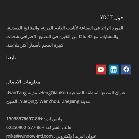
حول YDCT
المورد الرائد في الصناعة لأنابيب العادم المرنة، والمنافيخ المعدنية،
والمشابك، مع 32 عامًا من الخبرة في التصنيع الاحترافي.شحنات
كبيرة الحجم بأسعار أكثر ملاءمة.
تابعنا
معلومات الاتصال
عنوان المصنع: المنطقة الصناعية HengQianKou، مدينة NanTang،
مدينة YueQing، WenZhou، ZheJiang، الصين
+86-15058976697
واتس اب:
+86-577-62250902
هاتف الشركة:
mike@winnow-intl.com
عنوان البريد الإلكتروني: