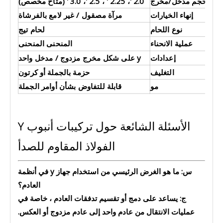
حجم مدخل/مخرج
2.0 '، 2.25 ' ، 2.5 '، 3.0 ' (متاح مخصص)
إنهاء الخيارات
مرآة مصقول / غير لامع بالفرشاة
نوع اللحام
لحام تيج
عملية الانحناء
المنحنى المنحنى
إعدادات
y على شكل مخرج مزدوج / مدخل واحد
التغليف
حزمة بالجملة أو كرتون
مو
قابلة للتفاوض بشأن أوامر الجملة
الأسئلة الشائعة حول تركيبات أنبوب Y
الفولاذ المقاوم للصدأ
س: ما هو الغرض الرئيسي من استخدام جهاز y في أنظمة
العادم؟
ج: يساعد على دمج أو تقسيم تدفقات العادم ، خاصة في
عمليات الانتقال من عادم واحد إلى عادم مزدوج أو العكس.