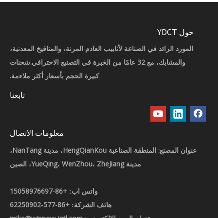
حول YDCT
المورد الرائد في الصناعة لأنابيب العادم المرنة، والمنافيخ المعدنية،
والمشابك، مع 32 عامًا من الخبرة في التصنيع الاحترافي.شحنات
كبيرة الحجم بأسعار أكثر ملاءمة.
تابعنا
معلومات الاتصال
عنوان المصنع: المنطقة الصناعية HengQianKou، مدينة NanTang،
مدينة YueQing، WenZhou، ZheJiang، الصين
+86-15058976697
واتس اب:
+86-577-62250902
هاتف الشركة: