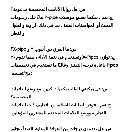
س: هل زوايا الأنابيب المخصصة مدعومة؟
ج: نعم ، يمكننا تصنيع موصلات Y-pipe بناءً على رسومات
العملاء أو المواصفات الفنية ، بما في ذلك الزاوية والطول
والقطر.
س: ما الفرق بين أنبوب Y و X-pipe؟
ج: توازن X-Pipes وتستخدم في نغمة الأداء ، بينما تقوم Y-
Pipes بإعادة توجيه التدفق وغالبًا ما تستخدم في تخطيطات
دمج/تقسيم.
س: هل يمكنني الطلب بكميات كبيرة مع وضع العلامات
المخصصة؟
ج: نعم ، تتوفر الطلبات السائبة مع التغليف ذات العلامات
التجارية ووضع العلامات المحددة للمشترين المؤهلين.
س: هل تقدمون درجات من الفولاذ المقاوم للصدأ تتجاوز