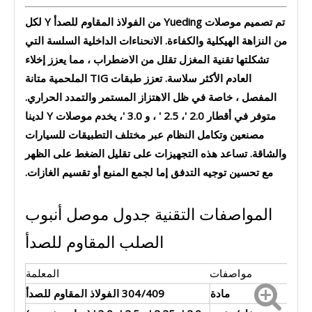
تم تصميم موصلات Yueding من الفولاذ المقاوم للصدأ Y لكل
من النزاهة الهيكلية والكفاءة. الانحناءات الداخلية السلسة التي
تشكلتها تقنية المغزل تقلل من الاضطراب ، مما يعزز إخلاء
العادم الأكثر سلاسة. تعزز طبقات TIG الملحمية متانة
المفصل ، خاصة في ظل الاهتزاز المستمر والتمدد الحراري.
متوفر في أقطار 2.0 '، 2.5 ' ، و 3.0 '، يخدم موصلات Y لدينا
مصنعين وتكامل النظام عبر مختلف التطبيقات للسيارات
والشاقة. تساعد هذه التجهيزات على تقليل الضغط على الظهر
مع تحسين توجيه التدفق إما لجمع المنبع أو تقسيم الغازات.
المواصفات التقنية جدول موصل أنبوب
الصلب المقاوم للصدأ
مواصفات
المعلمة
مادة
304/409 الفولاذ المقاوم للصدأ