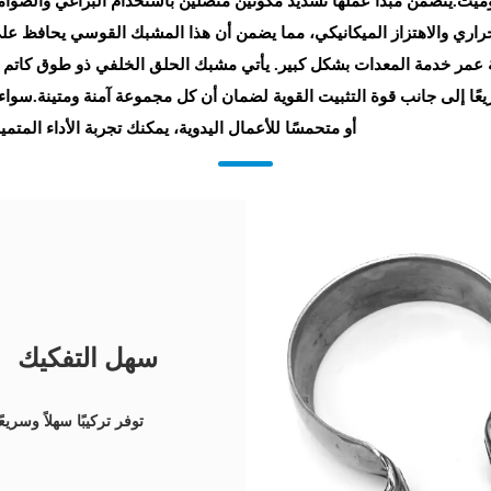
ميت.يتضمن مبدأ عملها تشديد مكونين متصلين باستخدام البراغي والصوا
الحراري والاهتزاز الميكانيكي، مما يضمن أن هذا المشبك القوسي يحافظ 
الة عمر خدمة المعدات بشكل كبير. يأتي مشبك الحلق الخلفي ذو طوق كات
وسريعًا إلى جانب قوة التثبيت القوية لضمان أن كل مجموعة آمنة ومتينة.سو
أو متحمسًا للأعمال اليدوية، يمكنك تجربة الأداء المتم
سهل التفكيك
توفر تركيبًا سهلاً وسريع