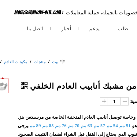
خصومات بالجملة، حماية المعاملات
:
mike@winnow-intl.com
طلب
يدعم
أخبار
اتصل بنا
بيت
/
منتجات
/
مكونات العادم
/
ن مشبك أنابيب العادم الخلفي
مية:
51 مم 54 مم 57 مم 63 مم 70 مم 76 مم 85 مم 89 مم
.يرجى
بوب الذي يحتاج إلى القفل قبل الشراء لضمان التثبيت الصحيح.