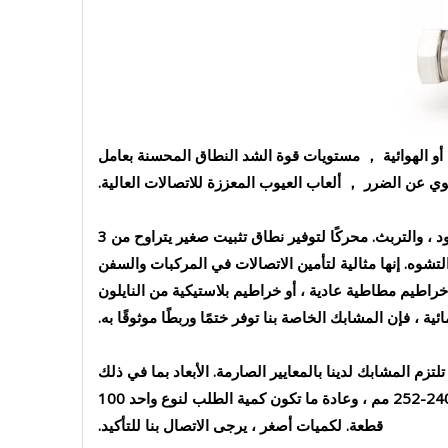
ة أو الهوائية ， مستويات قوة الشد النطاق المحسنة بعامل
ي عن الضرر ， ألعاب العيوب المعززة للاتصالات العالية.
البديل الأساسي هو المشبك الثقيل الصلب ذو الرأس الواحد ، المصنوع من حزام فولاذي عالي الجودة ، ولوحة اللسان ، وأكمام العمود ، والتربث. محركًا لتوفير نطاق تثبيت صغير يتراوح من 3
 التشوه. إنها مثالية لتأمين الاتصالات في المركبات والسفن
خراطيم مطاطية عادية ، أو خراطيم بلاستيكية من النايلون
ية ، فإن المشابك الخاصة بنا توفر ختمًا وربطًا موثوقًا به.
ميمه من مواد مثل Glvanized Iron و 201 و 304 و 316 من الفولاذ المقاوم للصدأ ، مع خيارات في شبه Steel و Steel ، تلتزم المشابك لدينا بالمعايير الصارمة. الأبعاد بما في ذلك
عرض الحزام ، وسمك الحزام ، وحجم المسمار مفصّل باستمرار في أوراق الاقتباس الخاصة بنا. متوفر بأحجام من 17-19 مم إلى 240-252 مم ، وعادة ما تكون كمية الطلب لنوع واحد 100
قطعة. لكميات أصغر ، يرجى الاتصال بنا للتأكيد.