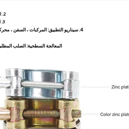
2. العلامة التجارية: YDCT (العلامة التجارية القابلة للتخصيص)
3. المواد: الحديد المجلفن ، SS201 ، SS304 ، SS316 وغيرها
4. سيناريو التطبيق: المركبات ، السفن ، محركات الديزل ، محركات البنزين ، أدوات الآلات ، النار ، إلخ
المعالجة السطحية: الصلب المطلي با