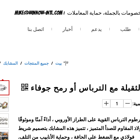
خصومات بالجملة، حماية المعاملات
:
mike@winnow-intl.com
طلب
يدعم
أخبار
اتصل بنا
بيت
/
جميع المنتجات
/
المشابك
/
قيلة مع الترباس أو رمح جوفاء
مية:
م الترباس القوية على الطراز الأوروبي ، أداءً آمنًا وموثوقًا
ذ المقاوم للصدأ المتميز ، تتميز هذه المشابك بتصميم شريط
فولاذي مع الضغط على الحافة ، وحماية الأنابيب من التلف.