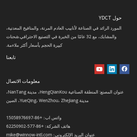
حول YDCT
المورد الرائد في الصناعة لأنابيب العادم المرنة، والمنافيخ المعدنية،
والمشابك، مع 32 عامًا من الخبرة في التصنيع الاحترافي.شحنات
كبيرة الحجم بأسعار أكثر ملاءمة.
تابعنا
معلومات الاتصال
عنوان المصنع: المنطقة الصناعية HengQianKou، مدينة NanTang،
مدينة YueQing، WenZhou، ZheJiang، الصين
+86-15058976697
واتس اب:
+86-577-62250902
هاتف الشركة:
mike@winnow-intl.com
عنوان البريد الإلكتروني: